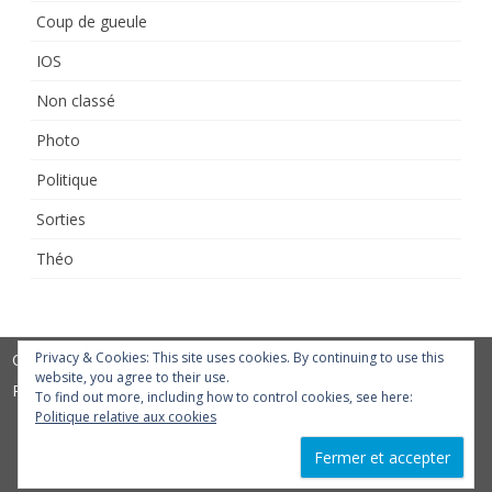
Coup de gueule
IOS
Non classé
Photo
Politique
Sorties
Théo
Privacy & Cookies: This site uses cookies. By continuing to use this
Copyright 2016 -
ZeroGravity
by
website, you agree to their use.
Philippe Jamin
GalussoThemes.com
To find out more, including how to control cookies, see here:
Politique relative aux cookies
Powered by
WordPress