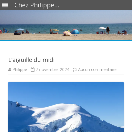
Chez Philippe…
Skip
to
content
L’aiguille du midi
sur
Philippe
7 novembre 2024
Aucun commentaire
L’aiguill
du
midi