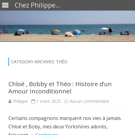
Chez Philippe…
Skip
to
content
CATEGORY ARCHIVES:
THÉO
Chloé , Bobby et Théo : Histoire d’un
Amour Inconditionnel
sur
Philippe
1 mars 2025
Aucun commentaire
Chloé
,
Bobby
Certains compagnons marquent nos vies à jamais.
et
Théo
Chloé et Boby, mes deux Yorkshires adorés,
:
Histoire
d’un