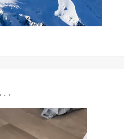
sur
taire
Théo